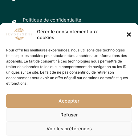
Politique de confidentialité
Gérer le consentement aux
cookies
Gérer les cookies
Pour offrir les meilleures expériences, nous utilisons des technologies
telles que les cookies pour stocker et/ou accéder aux informations des
appareils. Le fait de consentir à ces technologies nous permettra de
traiter des données telles que le comportement de navigation ou les ID
Entreprise adhérente à la médiation Cm2C – 14, rue St Jean
uniques sur ce site. Le fait de ne pas consentir ou de retirer son
-75017 Paris – cm2c@cm2c.net
consentement peut avoir un effet négatif sur certaines caractéristiques
et fonctions.
Accepter
© 2026 Irydessens | Institut de Beauté, massage, bien être à
Refuser
Albertville. | Tous droits réservés.
Voir les préférences