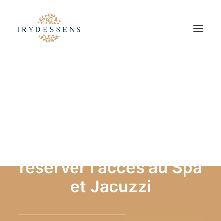
Irydessens vous
proposera
prochainement de
réserver l'accès au Spa
et Jacuzzi